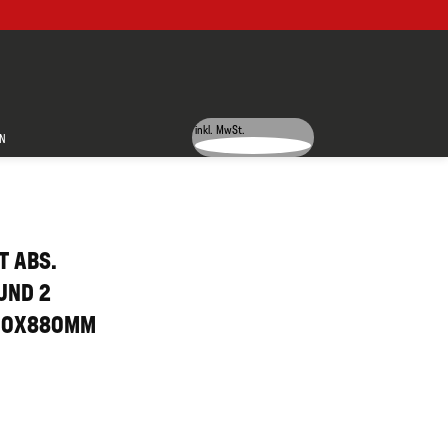
inkl. MwSt.
N
T ABS.
UND 2
700X880MM