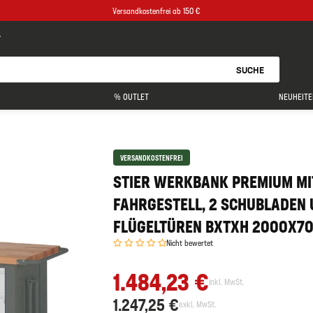
Versandkostenfrei ab 150 €
SUCHE
% OUTLET
NEUHEITE
VERSANDKOSTENFREI
STIER WERKBANK PREMIUM MI
FAHRGESTELL, 2 SCHUBLADEN 
FLÜGELTÜREN BXTXH 2000X
Nicht bewertet
1.484,23 €
inkl. MwSt.
1.247,25 €
exkl. MwSt.