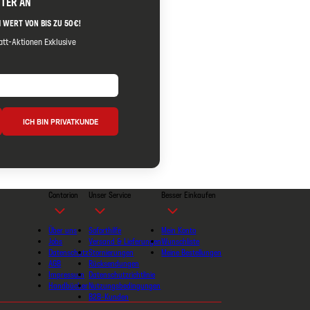
TTER AN
 WERT VON BIS ZU 50€!
tt-Aktionen Exklusive
ICH BIN PRIVATKUNDE
Contorion
Unser Service
Besser Einkaufen
Über uns
Soforthilfe
Mein Konto
Jobs
Versand & Lieferungen
Wunschliste
Datenschutz
Stornierungen
Meine Bestellungen
AGB
Rücksendungen
Impressum
Datenschutzrichtlinie
Handbücher
Nutzungsbedingungen
B2B-Kunden