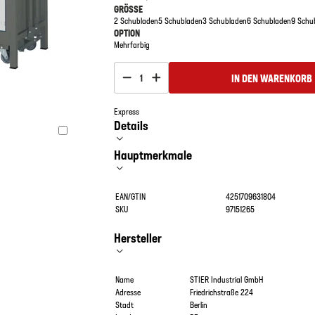
GRÖSSE
2 Schubladen
5 Schubladen
3 Schubladen
6 Schubladen
9 Schu
OPTION
Mehrfarbig
IN DEN WARENKORB
1
Express
Details
Hauptmerkmale
EAN/GTIN
4251709631804
SKU
97151265
Hersteller
Name
STIER Industrial GmbH
Adresse
Friedrichstraße 224
Stadt
Berlin