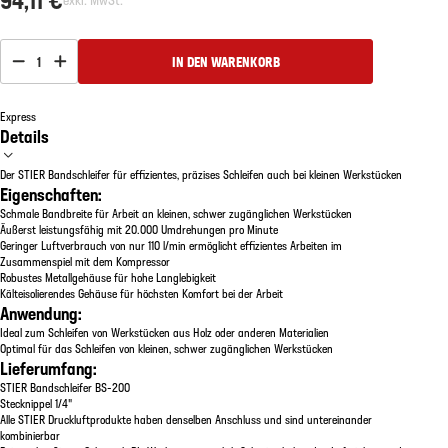
1
IN DEN WARENKORB
Express
Details
Der STIER Bandschleifer für effizientes, präzises Schleifen auch bei kleinen Werkstücken
Eigenschaften:
Schmale Bandbreite für Arbeit an kleinen, schwer zugänglichen Werkstücken
Äußerst leistungsfähig mit 20.000 Umdrehungen pro Minute
Geringer Luftverbrauch von nur 110 l/min ermöglicht effizientes Arbeiten im
Zusammenspiel mit dem Kompressor
Robustes Metallgehäuse für hohe Langlebigkeit
Kälteisolierendes Gehäuse für höchsten Komfort bei der Arbeit
Anwendung:
Ideal zum Schleifen von Werkstücken aus Holz oder anderen Materialien
Optimal für das Schleifen von kleinen, schwer zugänglichen Werkstücken
Lieferumfang:
STIER Bandschleifer BS-200
Stecknippel 1/4"
Alle STIER Druckluftprodukte haben denselben Anschluss und sind untereinander
kombinierbar