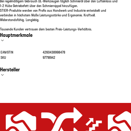
Bei regelmäßigem Gebrauch DL-Werkzeugen täglich Schmieröl über den Lufteinlass und
1-2 Hübe Getriebefett über den Schmiernippel hinzufügen.
STIER-Produkte werden von Profis aus Handwerk und Industrie entwickelt und
verbinden in höchstem Maße Leistungsstärke und Ergonomie. Kraftvoll.
Widerstandsfähig. Langlebig.
Tausende Kunden vertrauen dem besten Preis-Leistungs-Verhältnis.
Hauptmerkmale
EAN/GTIN
4260438998478
SKU
97718942
Hersteller