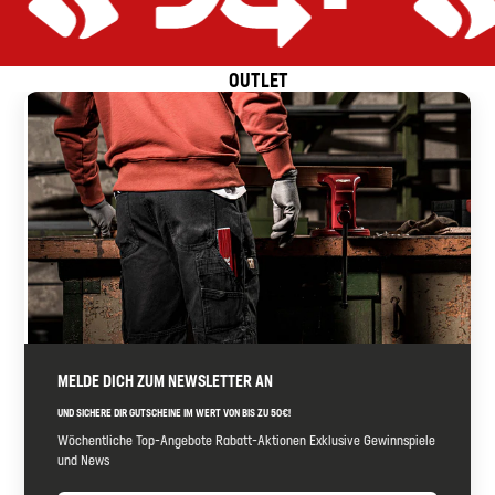
OUTLET
t
Preis-Leistungs-Versprechen
Gerüstet für alle Anwendungen
Extrem effizient
Preis-Leistungs-Ver
MELDE DICH ZUM NEWSLETTER AN
UND SICHERE DIR GUTSCHEINE IM WERT VON BIS ZU 50€!
Wöchentliche Top-Angebote Rabatt-Aktionen Exklusive Gewinnspiele
und News