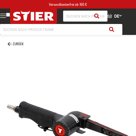
Versandkostenfrei ab 150 €
DE
ZURÜCK