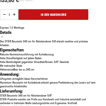
1
IN DEN WARENKORB
Express: 1–2 Werktage
Details
Das STIER Baustativ 340 cm für Rotationslaser 5/8 erlaubt exaktes und präzises
Arbeiten.
Eigenschaften:
Robuste Aluminiumausführung mit Kurbelauszug
Hohe Standfestigkeit auf jedem Boden
Hohe Beständigkeit gegenüber Umwelteinflüssen, 5/8"-Gewinde
Mit metrischer Skala
Höhenverstellbar bis zu 340 cm
Anwendung:
Liftsystem ermöglicht leises Herunterfahren
Aluminium-Baustativ mit Kurbelsäule erlaubt genaue Positionierung des Lasers auf eine
gewünschte Arbeitshöhe
Lieferumfang:
STIER Baustativ 340 cm für Rotationslaser 5/8"
STIER-Produkte werden von Profis aus Handwerk und Industrie entwickelt und
verbinden in höchstem Maße Leistungsstärke und Ergonomie. Kraftvoll.