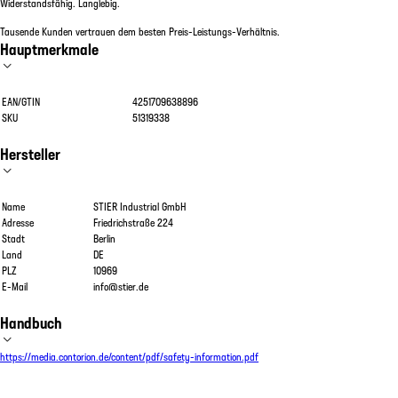
Widerstandsfähig. Langlebig.
Tausende Kunden vertrauen dem besten Preis-Leistungs-Verhältnis.
Hauptmerkmale
EAN/GTIN
4251709638896
SKU
51319338
Hersteller
Name
STIER Industrial GmbH
Adresse
Friedrichstraße 224
Stadt
Berlin
Land
DE
PLZ
10969
E-Mail
info@stier.de
Handbuch
https://media.contorion.de/content/pdf/safety-information.pdf