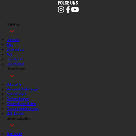
FOLGE UNS
Contorion
Über uns
Jobs
Datenschutz
AGB
Impressum
Handbücher
Unser Service
Soforthilfe
Versand & Lieferungen
Stornierungen
Rücksendungen
Datenschutzrichtlinie
Nutzungsbedingungen
B2B-Kunden
Besser Einkaufen
Mein Konto