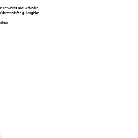
e entwickelt und verbinden
Widerstandsfähig. Langlebig.
ltnis.
df