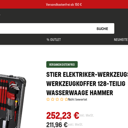
Versandkostenfrei ab 150 €
SUCHE
% OUTLET
NEUHEITE
VERSANDKOSTENFREI
STIER ELEKTRIKER-WERKZEU
WERKZEUGKOFFER 128-TEILIG
WASSERWAAGE HAMMER
Nicht bewertet
252,23 €
inkl. MwSt.
211,96 €
exkl. MwSt.