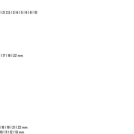
| 2,5 | 3 |4 | 5 | 6 | 8 | 10
5 | 17 | 19 | 22 mm
 | 18 | 19 | 21 | 22 mm
10 | 11 | 12 | 13 mm