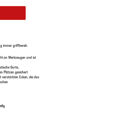
g immer griffbereit.
wahl an Werkzeugen und ist
stische Gurte,
en Plätzen gesichert
 verstärkten Ecken, die das
machen
ilig