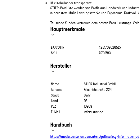
18 x Kabelbinder transparent
STIER-Produkte werden von Profis aus Handwerk und Industri
in höchstem Maße Leistungsstärke und Ergonomie. Kraftvoll. 
Tausende Kunden vertrauen dem besten Preis-Leistungs-Verhä
Hauptmerkmale
EAN/GTIN
4251709626527
SKU
71791783
Hersteller
Name
STIER Industrial GmbH
Adresse
Friedrichstraße 224
Stadt
Berlin
Land
DE
PLZ
10969
E-Mail
info@stier.de
Handbuch
https://media.contorion.de/content/pdf/safety-information.p