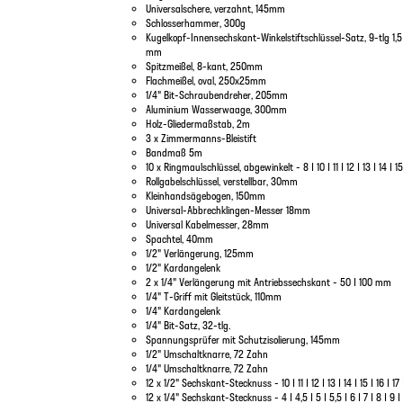
Universalschere, verzahnt, 145mm
Schlosserhammer, 300g
Kugelkopf-Innensechskant-Winkelstiftschlüssel-Satz, 9-tlg 1,5 | 2
mm
Spitzmeißel, 8-kant, 250mm
Flachmeißel, oval, 250x25mm
1/4" Bit-Schraubendreher, 205mm
Aluminium Wasserwaage, 300mm
Holz-Gliedermaßstab, 2m
3 x Zimmermanns-Bleistift
Bandmaß 5m
10 x Ringmaulschlüssel, abgewinkelt - 8 | 10 | 11 | 12 | 13 | 14 | 1
Rollgabelschlüssel, verstellbar, 30mm
Kleinhandsägebogen, 150mm
Universal-Abbrechklingen-Messer 18mm
Universal Kabelmesser, 28mm
Spachtel, 40mm
1/2" Verlängerung, 125mm
1/2" Kardangelenk
2 x 1/4" Verlängerung mit Antriebssechskant - 50 | 100 mm
1/4" T-Griff mit Gleitstück, 110mm
1/4" Kardangelenk
1/4" Bit-Satz, 32-tlg.
Spannungsprüfer mit Schutzisolierung, 145mm
1/2" Umschaltknarre, 72 Zahn
1/4" Umschaltknarre, 72 Zahn
12 x 1/2" Sechskant-Stecknuss - 10 | 11 | 12 | 13 | 14 | 15 | 16 | 17
12 x 1/4" Sechskant-Stecknuss - 4 | 4,5 | 5 | 5,5 | 6 | 7 | 8 | 9 | 