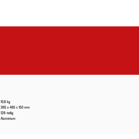
10,6 kg
365 x 465 x 150 mm
128-teilig
Aluminium