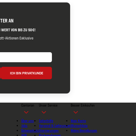
TTER AN
 WERT VON BIS ZU 50€!
tt-Aktionen Exklusive
ICH BIN PRIVATKUNDE
Contorion
Unser Service
Besser Einkaufen
Über uns
Soforthilfe
Mein Konto
Jobs
Versand & Lieferungen
Wunschliste
Datenschutz
Stornierungen
Meine Bestellungen
AGB
Rücksendungen