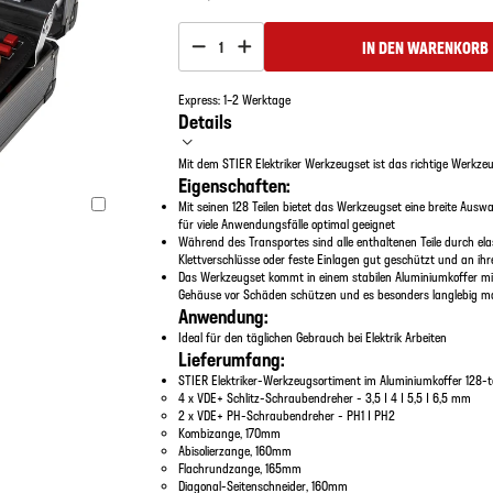
IN DEN WARENKORB
1
Express: 1–2 Werktage
Details
Mit dem STIER Elektriker Werkzeugset ist das richtige Werkzeu
Eigenschaften:
Mit seinen 128 Teilen bietet das Werkzeugset eine breite Aus
für viele Anwendungsfälle optimal geeignet
Während des Transportes sind alle enthaltenen Teile durch ela
Klettverschlüsse oder feste Einlagen gut geschützt und an ihr
Das Werkzeugset kommt in einem stabilen Aluminiumkoffer mit
Gehäuse vor Schäden schützen und es besonders langlebig 
Anwendung:
Ideal für den täglichen Gebrauch bei Elektrik Arbeiten
Lieferumfang:
STIER Elektriker-Werkzeugsortiment im Aluminiumkoffer 128-te
4 x VDE+ Schlitz-Schraubendreher - 3,5 | 4 | 5,5 | 6,5 mm
2 x VDE+ PH-Schraubendreher - PH1 | PH2
Kombizange, 170mm
Abisolierzange, 160mm
Flachrundzange, 165mm
Diagonal-Seitenschneider, 160mm