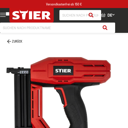
Versandkostenfrei ab 150 €
DE
ZURÜCK