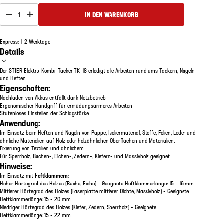
1
IN DEN WARENKORB
Express: 1–2 Werktage
Details
Der STIER Elektro-Kombi-Tacker TK-18 erledigt alle Arbeiten rund ums Tackern, Nageln
und Heften
Eigenschaften:
Nachladen von Akkus entfällt dank Netzbetrieb
Ergonomischer Handgriff für ermüdungsärmeres Arbeiten
Stufenloses Einstellen der Schlagstärke
Anwendung:
Im Einsatz beim Heften und Nageln von Pappe, Isoliermaterial, Stoffe, Folien, Leder und
ähnliche Materialien auf Holz oder holzähnlichen Oberflächen und Materialien.
Fixierung von Textilien und ähnlichem
Für Sperrholz, Buchen-, Eichen-, Zedern-, Kiefern- und Massivholz geeignet
Hinweise:
Im Einsatz mit
Heftklammern
:
Hoher Härtegrad des Holzes (Buche, Eiche) - Geeignete Heftklammerlänge: 15 - 16 mm
Mittlerer Härtegrad des Holzes (Faserplatte mittlerer Dichte, Massivholz) - Geeignete
Heftklammerlänge: 15 - 20 mm
Niedriger Härtegrad des Holzes (Kiefer, Zedern, Sperrholz) - Geeignete
Heftklammerlänge: 15 - 22 mm