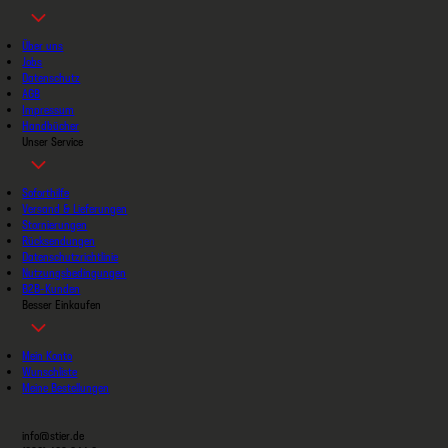
Über uns
Jobs
Datenschutz
AGB
Impressum
Handbücher
Unser Service
Soforthilfe
Versand & Lieferungen
Stornierungen
Rücksendungen
Datenschutzrichtlinie
Nutzungsbedingungen
B2B-Kunden
Besser Einkaufen
Mein Konto
Wunschliste
Meine Bestellungen
info@stier.de