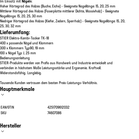
Im Einsatz mit
Nägeln
:
Hoher Härtegrad des Holzes (Buche, Eiche) - Geeignete Nagellänge: 15, 20, 25 mm
Mittlerer Härtegrad des Holzes (Faserplatte mittlerer Dichte, Massivholz) - Geeignete
Nagellänge: 15, 20, 25, 30 mm
Niedriger Härtegrad des Holzes (Kiefer, Zedern, Sperrholz) - Geeignete Nagellänge: 15, 20,
25, 30, 32 mm
Lieferumfang:
STIER Elektro-Kombi-Tacker TK-18
400 x passende Nägel und Klammern
300 x Klammern Typ90, 19 mm
100 x Nägel Typ J, 25 mm
Bedienungsanleitung
STIER-Produkte werden von Profis aus Handwerk und Industrie entwickelt und
verbinden in höchstem Maße Leistungsstärke und Ergonomie. Kraftvoll.
Widerstandsfähig. Langlebig.
Tausende Kunden vertrauen dem besten Preis-Leistungs-Verhältnis.
Hauptmerkmale
EAN/GTIN
4251709612032
SKU
74607086
Hersteller