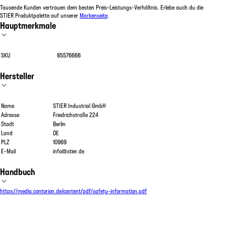
Tausende Kunden vertrauen dem besten Preis-Leistungs-Verhältnis. Erlebe auch du die
STIER Produktpalette auf unserer
Markenseite
.
Hauptmerkmale
SKU
85576666
Hersteller
Name
STIER Industrial GmbH
Adresse
Friedrichstraße 224
Stadt
Berlin
Land
DE
PLZ
10969
E-Mail
info@stier.de
Handbuch
https://media.contorion.de/content/pdf/safety-information.pdf