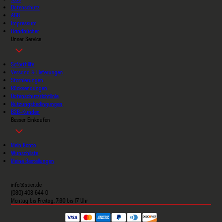
Datenschutz
AGB
Impressum
Handbücher
Unser Service
Soforthilfe
Versand & Lieferungen
Stornierungen
Rücksendungen
Datenschutzrichtlinie
Nutzungsbedingungen
B2B-Kunden
Besser Einkaufen
Mein Konto
Wunschliste
Meine Bestellungen
info@stier.de
(030) 403 644 0
Montag bis Freitag, 7:30 bis 17 Uhr