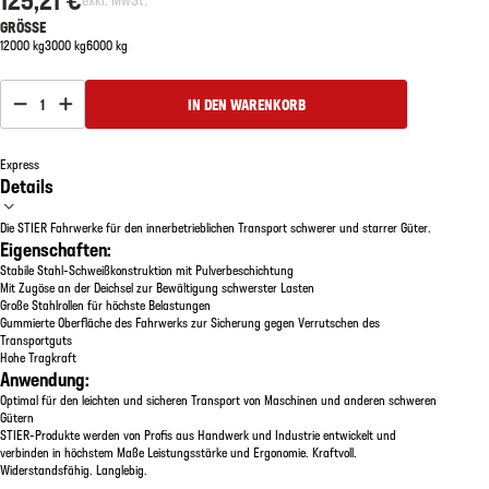
GRÖSSE
12000 kg
3000 kg
6000 kg
1
IN DEN WARENKORB
Express
Details
Die STIER Fahrwerke für den innerbetrieblichen Transport schwerer und starrer Güter.
Eigenschaften:
Stabile Stahl-Schweißkonstruktion mit Pulverbeschichtung
Mit Zugöse an der Deichsel zur Bewältigung schwerster Lasten
Große Stahlrollen für höchste Belastungen
Gummierte Oberfläche des Fahrwerks zur Sicherung gegen Verrutschen des
Transportguts
Hohe Tragkraft
Anwendung:
Optimal für den leichten und sicheren Transport von Maschinen und anderen schweren
Gütern
STIER-Produkte werden von Profis aus Handwerk und Industrie entwickelt und
verbinden in höchstem Maße Leistungsstärke und Ergonomie. Kraftvoll.
Widerstandsfähig. Langlebig.