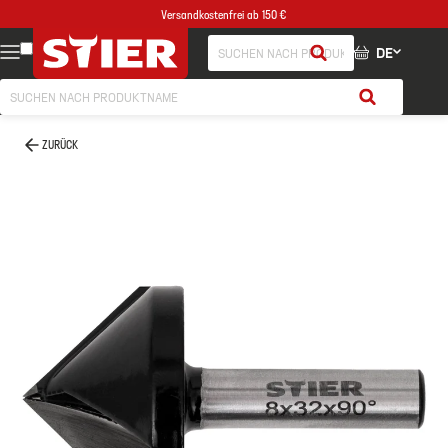
Versandkostenfrei ab 150 €
DE
ZURÜCK