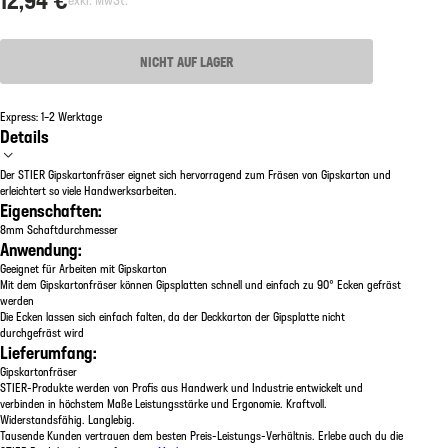
NICHT AUF LAGER
Express: 1–2 Werktage
Details
Der STIER Gipskartonfräser eignet sich hervorragend zum Fräsen von Gipskarton und
erleichtert so viele Handwerksarbeiten.
Eigenschaften:
8mm Schaftdurchmesser
Anwendung:
Geeignet für Arbeiten mit Gipskarton
Mit dem Gipskartonfräser können Gipsplatten schnell und einfach zu 90° Ecken gefräst
werden
Die Ecken lassen sich einfach falten, da der Deckkarton der Gipsplatte nicht
durchgefräst wird
Lieferumfang:
Gipskartonfräser
STIER-Produkte werden von Profis aus Handwerk und Industrie entwickelt und
verbinden in höchstem Maße Leistungsstärke und Ergonomie. Kraftvoll.
Widerstandsfähig. Langlebig.
Tausende Kunden vertrauen dem besten Preis-Leistungs-Verhältnis. Erlebe auch du die