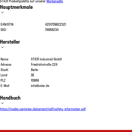
STIER Produktpalette auf unserer
Markenseite
.
Hauptmerkmale
EAN/GTIN
4251709622321
SKU
74869234
Hersteller
Name
STIER Industrial GmbH
Adresse
Friedrichstraße 224
Stadt
Berlin
Land
DE
PLZ
10969
E-Mail
info@stier.de
Handbuch
https://media.contorion.de/content/pdf/safety-information.pdf