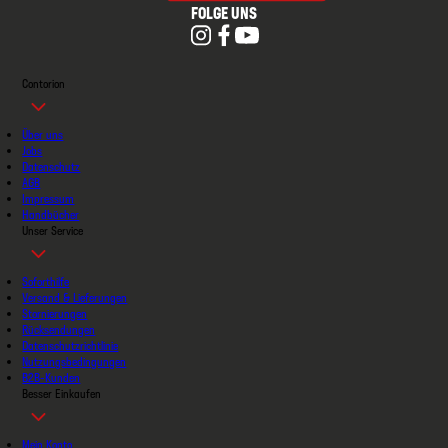
FOLGE UNS
Contorion
Über uns
Jobs
Datenschutz
AGB
Impressum
Handbücher
Unser Service
Soforthilfe
Versand & Lieferungen
Stornierungen
Rücksendungen
Datenschutzrichtlinie
Nutzungsbedingungen
B2B-Kunden
Besser Einkaufen
Mein Konto