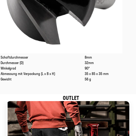
Eigenschaften
Werte
Schaftdurchmesser
8mm
Durchmesser (D)
32mm
Winkelgrad
90°
Abmessung mit Verpackung (L x B x H)
35 x 85 x 35 mm
Gewicht
56 g
OUTLET