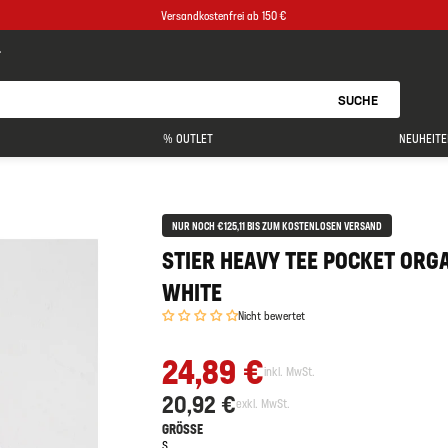
Versandkostenfrei ab 150 €
SUCHE
% OUTLET
NEUHEITE
NUR NOCH €125,11 BIS ZUM KOSTENLOSEN VERSAND
STIER HEAVY TEE POCKET ORG
WHITE
Nicht bewertet
24,89 €
inkl. MwSt.
20,92 €
exkl. MwSt.
GRÖSSE
S