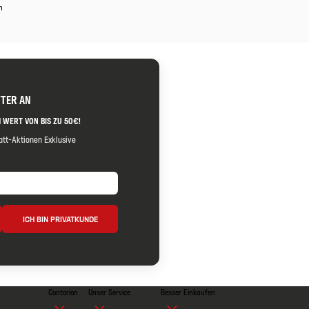
m
TTER AN
 WERT VON BIS ZU 50€!
tt-Aktionen Exklusive
ICH BIN PRIVATKUNDE
Contorion
Unser Service
Besser Einkaufen