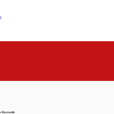
df
o-Baumwolle