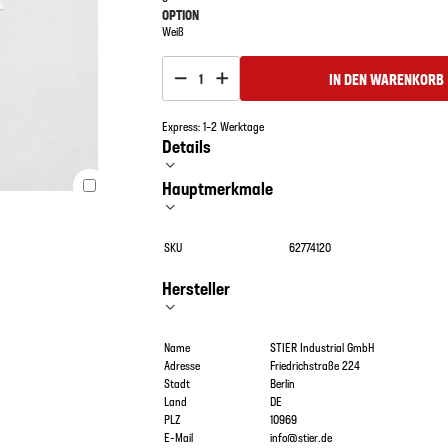
OPTION
Weiß
IN DEN WARENKORB
1
Express: 1–2 Werktage
Details
Hauptmerkmale
SKU
62774120
Hersteller
Name
STIER Industrial GmbH
Adresse
Friedrichstraße 224
Stadt
Berlin
Land
DE
PLZ
10969
E-Mail
info@stier.de