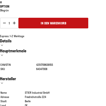
M
OPTION
Olivgrün
1
IN DEN WARENKORB
Express: 1–2 Werktage
Details
Hauptmerkmale
EAN/GTIN
4251709638155
SKU
64347008
Hersteller
Name
STIER Industrial GmbH
Adresse
Friedrichstraße 224
Stadt
Berlin
Land
DE