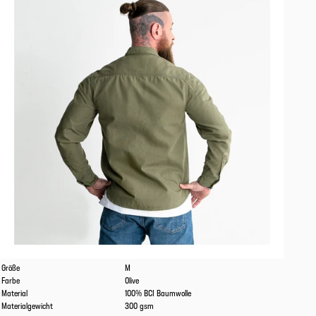
Eigenschaften
Werte
Größe
M
Farbe
Olive
Material
100% BCI Baumwolle
Materialgewicht
300 gsm