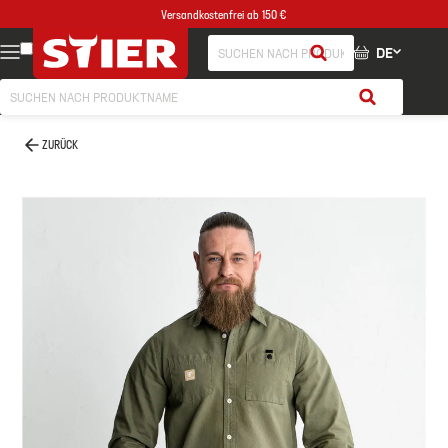
Versandkostenfrei ab 150 €
DE
ZURÜCK