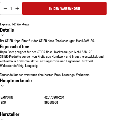
1
IN DEN WARENKORB
Express: 1–2 Werktage
Details
Der STIER Hepa Filter für den STIER Nass-Trockensauger-Mobil SAM-20.
Eigenschaften:
Hepa Filter geeignet für den STIER Nass-Trockensauger-Mobil SAM-20
STIER-Produkte werden von Profis aus Handwerk und Industrie entwickelt und
verbinden in höchstem Maße Leistungsstärke und Ergonomie. Kraftvoll.
Widerstandsfähig. Langlebig.
Tausende Kunden vertrauen dem besten Preis-Leistungs-Verhältnis.
Hauptmerkmale
EAN/GTIN
4251709617204
SKU
86550956
Hersteller