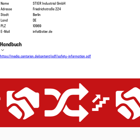
Name
STIER Industrial GmbH
Adresse
Friedrichstraße 224
Stadt
Berlin
Land
DE
PLZ
10969
E-Mail
info@stier.de
Handbuch
https://media.contorion.de/content/pdf/safety-information.pdf
nt
Preis-Leistungs-Versprechen
Gerüstet für alle Anwendungen
Extrem effizient
Preis-Leistungs-Ver