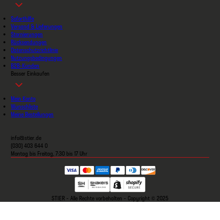
Soforthilfe
Versand & Lieferungen
Stornierungen
Rücksendungen
Datenschutzrichtlinie
Nutzungsbedingungen
B2B-Kunden
Besser Einkaufen
Mein Konto
Wunschliste
Meine Bestellungen
info@stier.de
(030) 403 644 0
Montag bis Freitag, 7:30 bis 17 Uhr
STIER - Alle Rechte vorbehalten - Copyright © 2025