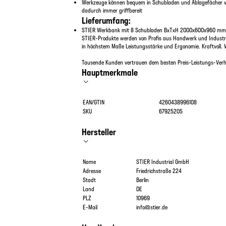
Werkzeuge können bequem in Schubladen und Ablagefächer v
dadurch immer griffbereit
Lieferumfang:
STIER Werkbank mit 8 Schubladen BxTxH 2000x600x960 mm 
STIER-Produkte werden von Profis aus Handwerk und Industri
in höchstem Maße Leistungsstärke und Ergonomie. Kraftvoll. 
Tausende Kunden vertrauen dem besten Preis-Leistungs-Verhä
Hauptmerkmale
EAN/GTIN
4260438996108
SKU
67925205
Hersteller
Name
STIER Industrial GmbH
Adresse
Friedrichstraße 224
Stadt
Berlin
Land
DE
PLZ
10969
E-Mail
info@stier.de