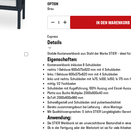
OPTION
Grau
IN DEN WARENKORB
1
Express
Details
Stabile Kastenwerkbank aus Stahl der Marke STIER - ideal fü
Eigenschaften:
Kastenwerkbank inklusive 8 Schubladen
rechts: 1 Gehäuse 600x575x620 mm mit 4 Schubladen
links: 1 Gehäuse 600x575x620 mm mit 4 Schubladen
links und rechts: Schubladen mit 1x75, 1x100, 1x150, 1x 175 m
mittig: 1/2 Fachboden
Schubladen mit Kugelführung, 100% Auszug und Einzel-Ausz
Platte aus Buche Multiplex 2000x600x40 mm
BxTxH 2000x600x960 mm
Schweißgestell und Schubladen sind pulverbeschichtet
Bereits zusammengebaut bei Lieferung - ohne Montage
Mit Qualitätsversprechen: 5 Jahre STIER Langlebigkeits-Garan
Anwendung:
Die STIER Werkbank ist ein unverzichtbarer Bestandteil in ein
Ob in der Fertigung oder der Werkstatt ist sie für viele Arbeite