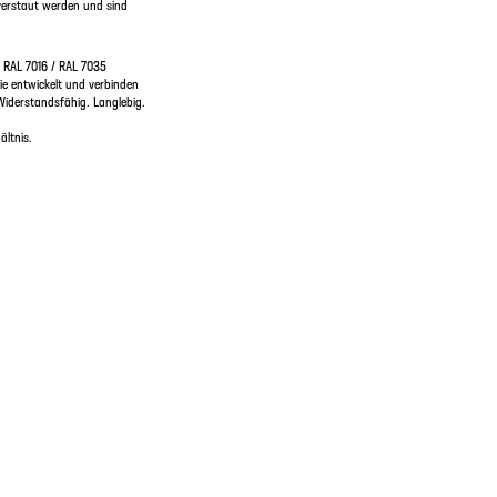
erstaut werden und sind
RAL 7016 / RAL 7035
e entwickelt und verbinden
Widerstandsfähig. Langlebig.
ltnis.