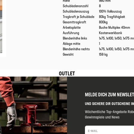
Höhe
960 mm
Schubladenanzahl
8
Schubladenauszug
100% Vollauszug
Tragkraft je Schublade
80kg Tragfähigkeit
Gesamttragkraft
800kg
Arbeitsplatte
Buche Multiplex 40mm
Ausführung
Kastenwerkbank
Blendenhöhe links
1x75, 1x100, 1x150, 1x175 
Ablage mitte
1
Blendenhöhe rechts
1x75, 1x100, 1x150, 1x175 
Gewicht
159 kg
OUTLET
MELDE DICH ZUM NEWSLE
UND SICHERE DIR GUTSCHEINE IM
Wöchentliche Top-Angebote Raba
Gewinnspiele und News