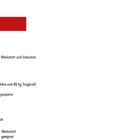
r Werkstatt und Industrie
m Höhe und 80 kg Tragkraft
ugssperre
tie
er Werkstatt
n geeignet