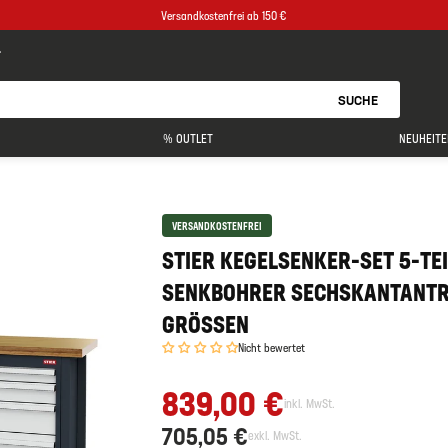
Versandkostenfrei ab 150 €
SUCHE
% OUTLET
NEUHEITE
VERSANDKOSTENFREI
STIER KEGELSENKER-SET 5-TEI
SENKBOHRER SECHSKANTANTRI
GRÖSSEN
Nicht bewertet
839,00 €
inkl. MwSt.
705,05 €
exkl. MwSt.