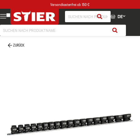
Versandkostenfrei ab 150 €
DE
ZURÜCK