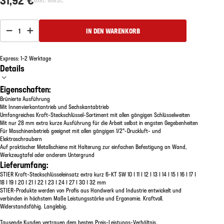
1
IN DEN WARENKORB
Express: 1–2 Werktage
Details
Eigenschaften:
Brünierte Ausführung
Mit Innenvierkantantrieb und Sechskantabtrieb
Umfangreiches Kraft-Steckschlüssel-Sortiment mit allen gängigen Schlüsselweiten
Mit nur 28 mm extra kurze Ausführung für die Arbeit selbst in engsten Gegebenheiten
Für Maschinenbetrieb geeignet mit allen gängigen 1/2"-Druckluft- und
Elektroschraubern
Auf praktischer Metallschiene mit Halterung zur einfachen Befestigung an Wand,
Werkzeugtafel oder anderem Untergrund
Lieferumfang:
STIER Kraft-Steckschlüsseleinsatz extra kurz 6-KT SW 10 | 11 | 12 | 13 | 14 | 15 | 16 | 17 |
18 | 19 | 20 | 21 | 22 | 23 | 24 | 27 | 30 | 32 mm
STIER-Produkte werden von Profis aus Handwerk und Industrie entwickelt und
verbinden in höchstem Maße Leistungsstärke und Ergonomie. Kraftvoll.
Widerstandsfähig. Langlebig.
Tausende Kunden vertrauen dem besten Preis-Leistungs-Verhältnis.