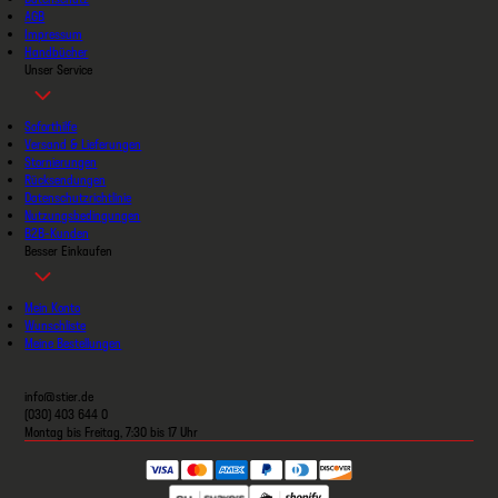
AGB
Impressum
Handbücher
Unser Service
Soforthilfe
Versand & Lieferungen
Stornierungen
Rücksendungen
Datenschutzrichtlinie
Nutzungsbedingungen
B2B-Kunden
Besser Einkaufen
Mein Konto
Wunschliste
Meine Bestellungen
info@stier.de
(030) 403 644 0
Montag bis Freitag, 7:30 bis 17 Uhr