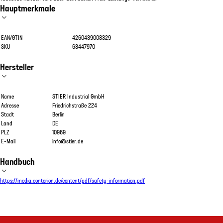
Hauptmerkmale
EAN/GTIN
4260439008329
SKU
63447970
Hersteller
Name
STIER Industrial GmbH
Adresse
Friedrichstraße 224
Stadt
Berlin
Land
DE
PLZ
10969
E-Mail
info@stier.de
Handbuch
https://media.contorion.de/content/pdf/safety-information.pdf