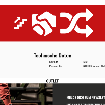
Extrem effizient
Preis-Leistungs-Versprechen
Gerüstet für alle Anwendungen
Technische Daten
Eigenschaften
Werte
Gewinde
M10
Passend für
STIER Universal-Ni
OUTLET
MELDE DICH ZUM NEWSLE
UND SICHERE DIR GUTSCHEINE IM