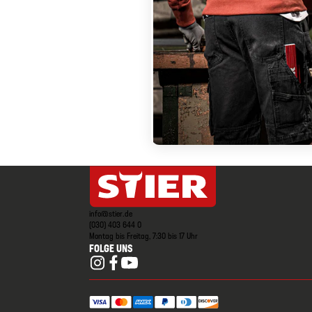
info@stier.de
(030) 403 644 0
Montag bis Freitag, 7:30 bis 17 Uhr
FOLGE UNS