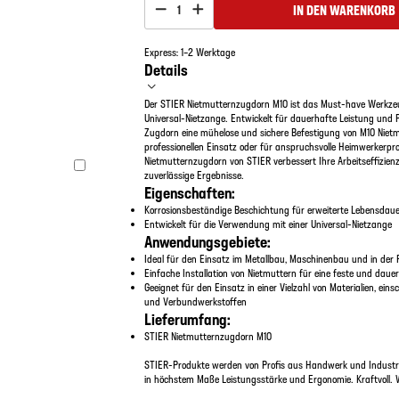
IN DEN WARENKORB
1
Express: 1–2 Werktage
Details
Der STIER Nietmutternzugdorn M10 ist das Must-have Werkze
Universal-Nietzange. Entwickelt für dauerhafte Leistung und P
Zugdorn eine mühelose und sichere Befestigung von M10 Niet
professionellen Einsatz oder für anspruchsvolle Heimwerkerproj
Nietmutternzugdorn von STIER verbessert Ihre Arbeitseffizienz
zuverlässige Ergebnisse.
Eigenschaften:
Korrosionsbeständige Beschichtung für erweiterte Lebensdau
Entwickelt für die Verwendung mit einer Universal-Nietzange
Anwendungsgebiete:
Ideal für den Einsatz im Metallbau, Maschinenbau und in der
Einfache Installation von Nietmuttern für eine feste und dau
Geeignet für den Einsatz in einer Vielzahl von Materialien, einsc
und Verbundwerkstoffen
Lieferumfang:
STIER Nietmutternzugdorn M10
STIER-Produkte werden von Profis aus Handwerk und Industri
in höchstem Maße Leistungsstärke und Ergonomie. Kraftvoll. 