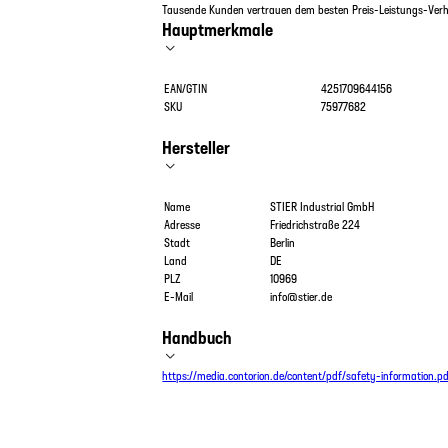
Tausende Kunden vertrauen dem besten Preis-Leistungs-Verhä
Hauptmerkmale
EAN/GTIN
4251709644156
SKU
75977682
Hersteller
Name
STIER Industrial GmbH
Adresse
Friedrichstraße 224
Stadt
Berlin
Land
DE
PLZ
10969
E-Mail
info@stier.de
Handbuch
https://media.contorion.de/content/pdf/safety-information.p