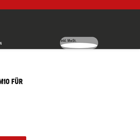
inkl. MwSt.
N
M10 FÜR