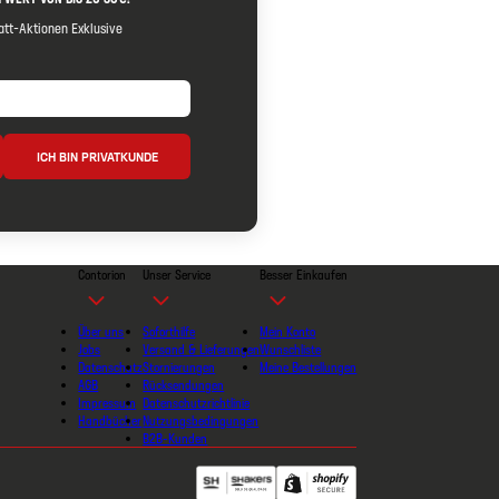
tt-Aktionen Exklusive
ICH BIN PRIVATKUNDE
Contorion
Unser Service
Besser Einkaufen
Über uns
Soforthilfe
Mein Konto
Jobs
Versand & Lieferungen
Wunschliste
Datenschutz
Stornierungen
Meine Bestellungen
AGB
Rücksendungen
Impressum
Datenschutzrichtlinie
Handbücher
Nutzungsbedingungen
B2B-Kunden