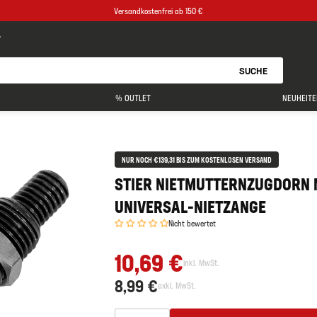
Versandkostenfrei ab 150 €
SUCHE
% OUTLET
NEUHEITE
NUR NOCH €139,31 BIS ZUM KOSTENLOSEN VERSAND
STIER NIETMUTTERNZUGDORN 
UNIVERSAL-NIETZANGE
Nicht bewertet
10,69 €
inkl. MwSt.
8,99 €
exkl. MwSt.