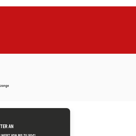
etzange
TTER AN
 WERT VON BIS ZU 50€!