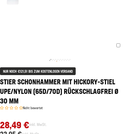
NUR NOCH €121,51 BIS ZUM KOSTENLOSEN VERSAND
STIER SCHONHAMMER MIT HICKORY-STIEL
UPE/NYLON (65D/70D) RÜCKSCHLAGFREI Ø
30 MM
Nicht bewertet
28,49 €
inkl. MwSt.
23,95 €
exkl. MwSt.