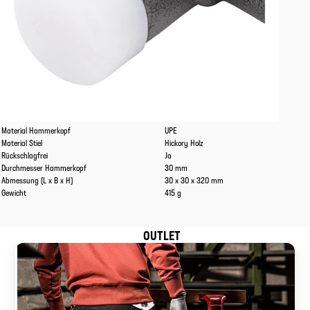
Eigenschaften
Werte
Material Hammerkopf
UPE
Material Stiel
Hickory Holz
Rückschlagfrei
Ja
Durchmesser Hammerkopf
30 mm
Abmessung (L x B x H)
30 x 30 x 320 mm
Gewicht
415 g
OUTLET