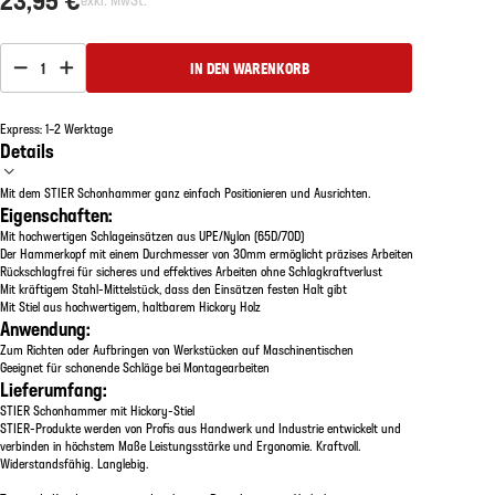
1
IN DEN WARENKORB
Express: 1–2 Werktage
Details
Mit dem STIER Schonhammer ganz einfach Positionieren und Ausrichten.
Eigenschaften:
Mit hochwertigen Schlageinsätzen aus UPE/Nylon (65D/70D)
Der Hammerkopf mit einem Durchmesser von 30mm ermöglicht präzises Arbeiten
Rückschlagfrei für sicheres und effektives Arbeiten ohne Schlagkraftverlust
Mit kräftigem Stahl-Mittelstück, dass den Einsätzen festen Halt gibt
Mit Stiel aus hochwertigem, haltbarem Hickory Holz
Anwendung:
Zum Richten oder Aufbringen von Werkstücken auf Maschinentischen
Geeignet für schonende Schläge bei Montagearbeiten
Lieferumfang:
STIER Schonhammer mit Hickory-Stiel
STIER-Produkte werden von Profis aus Handwerk und Industrie entwickelt und
verbinden in höchstem Maße Leistungsstärke und Ergonomie. Kraftvoll.
Widerstandsfähig. Langlebig.