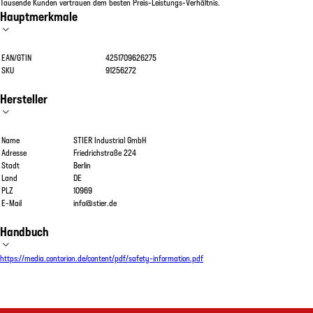
Tausende Kunden vertrauen dem besten Preis-Leistungs-Verhältnis.
Hauptmerkmale
EAN/GTIN
4251709626275
SKU
91256272
Hersteller
Name
STIER Industrial GmbH
Adresse
Friedrichstraße 224
Stadt
Berlin
Land
DE
PLZ
10969
E-Mail
info@stier.de
Handbuch
https://media.contorion.de/content/pdf/safety-information.pdf