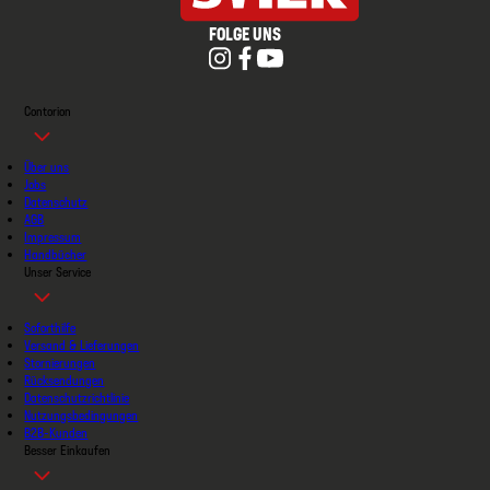
FOLGE UNS
Contorion
Über uns
Jobs
Datenschutz
AGB
Impressum
Handbücher
Unser Service
Soforthilfe
Versand & Lieferungen
Stornierungen
Rücksendungen
Datenschutzrichtlinie
Nutzungsbedingungen
B2B-Kunden
Besser Einkaufen