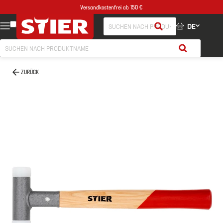
Versandkostenfrei ab 150 €
DE
ZURÜCK