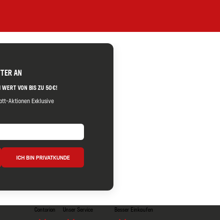
TTER AN
 WERT VON BIS ZU 50€!
tt-Aktionen Exklusive
ICH BIN PRIVATKUNDE
Contorion
Unser Service
Besser Einkaufen