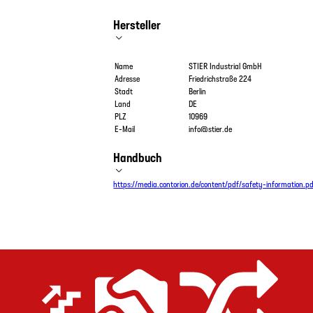
Hersteller
Name
STIER Industrial GmbH
Adresse
Friedrichstraße 224
Stadt
Berlin
Land
DE
PLZ
10969
E-Mail
info@stier.de
Handbuch
https://media.contorion.de/content/pdf/safety-information.p