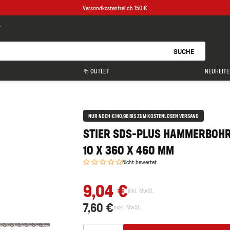
Versandkostenfrei ab 150 €
SUCHE
% OUTLET
NEUHEITE
NUR NOCH €140,96 BIS ZUM KOSTENLOSEN VERSAND
STIER SDS-PLUS HAMMERBOH
10 X 360 X 460 MM
Nicht bewertet
9,04 €
inkl. MwSt.
7,60 €
exkl. MwSt.