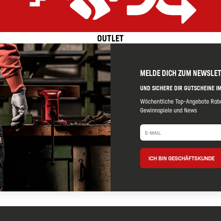
OUTLET
Extrem effizient
Preis-Leistungs-Versprechen
Gerüstet für alle Anwendungen
MELDE DICH ZUM NEWSLE
UND SICHERE DIR GUTSCHEINE IM
Wöchentliche Top-Angebote Raba
Gewinnspiele und News
ICH BIN GESCHÄFTSKUNDE