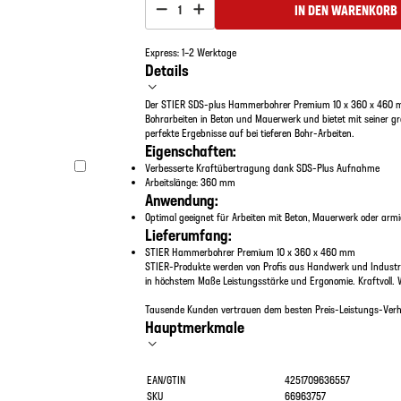
IN DEN WARENKORB
1
Express: 1–2 Werktage
Details
Der STIER SDS-plus Hammerbohrer Premium 10 x 360 x 460 m
Bohrarbeiten in Beton und Mauerwerk und bietet mit seiner g
perfekte Ergebnisse auf bei tieferen Bohr-Arbeiten.
Eigenschaften:
Verbesserte Kraftübertragung dank SDS-Plus Aufnahme
Arbeitslänge: 360 mm
Anwendung:
Optimal geeignet für Arbeiten mit Beton, Mauerwerk oder arm
Lieferumfang:
STIER Hammerbohrer Premium 10 x 360 x 460 mm
STIER-Produkte werden von Profis aus Handwerk und Industri
in höchstem Maße Leistungsstärke und Ergonomie. Kraftvoll. 
Tausende Kunden vertrauen dem besten Preis-Leistungs-Verhä
Hauptmerkmale
EAN/GTIN
4251709636557
SKU
66963757