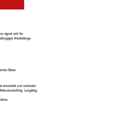
m eignet sich für
roßzügigen Arbeitslänge
iertem Beton
e entwickelt und verbinden
Widerstandsfähig. Langlebig.
ltnis.