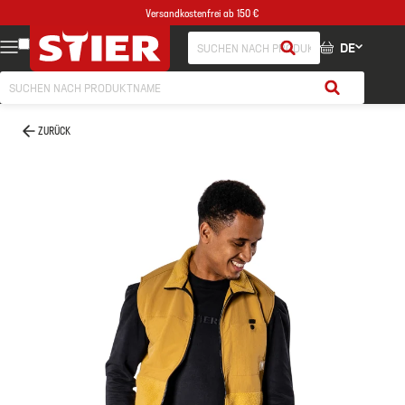
Versandkostenfrei ab 150 €
DE
ZURÜCK