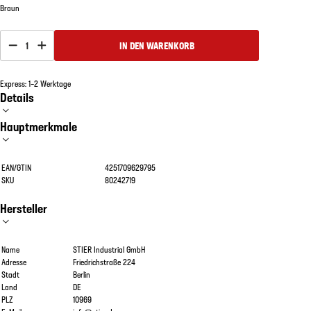
Braun
1
IN DEN WARENKORB
Express: 1–2 Werktage
Details
Hauptmerkmale
EAN/GTIN
4251709629795
SKU
80242719
Hersteller
Name
STIER Industrial GmbH
Adresse
Friedrichstraße 224
Stadt
Berlin
Land
DE
PLZ
10969