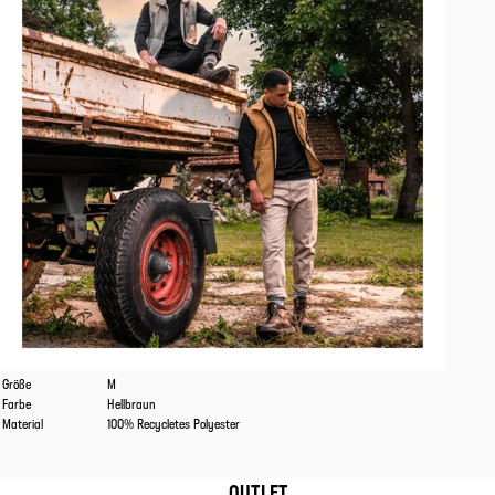
Eigenschaften
Werte
Größe
M
Farbe
Hellbraun
Material
100% Recycletes Polyester
OUTLET