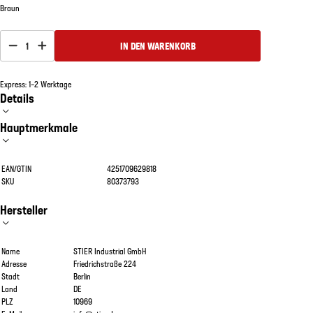
Braun
1
IN DEN WARENKORB
Express: 1–2 Werktage
Details
Hauptmerkmale
EAN/GTIN
4251709629818
SKU
80373793
Hersteller
Name
STIER Industrial GmbH
Adresse
Friedrichstraße 224
Stadt
Berlin
Land
DE
PLZ
10969