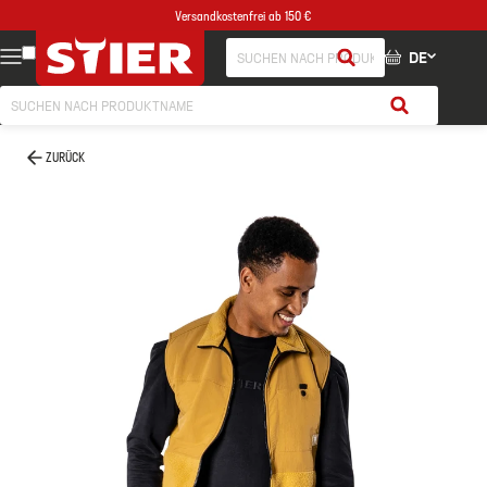
Versandkostenfrei ab 150 €
DE
ZURÜCK