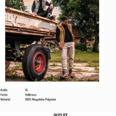
Eigenschaften
Werte
Größe
XL
Farbe
Hellbraun
Material
100% Recycletes Polyester
OUTLET