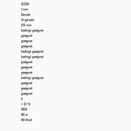
12250
1 mm
Gerade
41 gerade
125 mm
bedingt geeignet
geeignet
geeignet
geeignet
bedingt geeignet
bedingt geeignet
geeignet
geeignet
geeignet
bedingt geeignet
geeignet
geeignet
geeignet
A
< 0,1 %
INOX
80 m
90 Grad