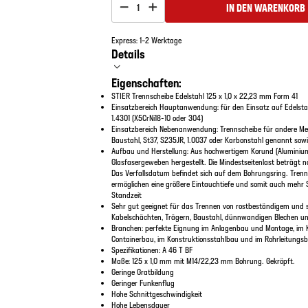
IN DEN WARENKORB
1
Express: 1–2 Werktage
Details
Eigenschaften:
STIER Trennscheibe Edelstahl 125 x 1,0 x 22,23 mm Form 41
Einsatzbereich Hauptanwendung: für den Einsatz auf Edelstahl
1.4301 (X5CrNi18-10 oder 304)
Einsatzbereich Nebenanwendung: Trennscheibe für andere Met
Baustahl, St37, S235JR, 1.0037 oder Karbonstahl genannt so
Aufbau und Herstellung: Aus hochwertigem Korund (Aluminiumo
Glasfasergeweben hergestellt. Die Mindestseitenlast beträgt 
Das Verfallsdatum befindet sich auf dem Bohrungsring. Tren
ermöglichen eine größere Eintauchtiefe und somit auch mehr 
Standzeit
Sehr gut geeignet für das Trennen von rostbeständigem und 
Kabelschächten, Trägern, Baustahl, dünnwandigen Blechen un
Branchen: perfekte Eignung im Anlagenbau und Montage, im K
Containerbau, im Konstruktionsstahlbau und im Rohrleitungs
Spezifikationen: A 46 T BF
Maße: 125 x 1,0 mm mit M14/22,23 mm Bohrung. Gekröpft.
Geringe Gratbildung
Geringer Funkenflug
Hohe Schnittgeschwindigkeit
Hohe Lebensdauer