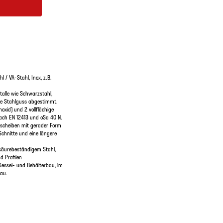
 / VA-Stahl, Inox, z.B.
alle wie Schwarzstahl,
wie Stahlguss abgestimmt.
xid) und 2 vollflächige
nach EN 12413 und oSa 40 N.
nscheiben mit gerader Form
Schnitte und eine längere
säurebeständigem Stahl,
d Profilen
essel- und Behälterbau, im
bau.