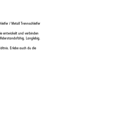
t
eifer / Metall Trennschleifer
e entwickelt und verbinden
Widerstandsfähig. Langlebig.
ltnis. Erlebe auch du die