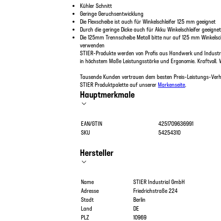
Kühler Schnitt
Geringe Geruchsentwicklung
Die Flexscheibe ist auch für Winkelschleifer 125 mm geeignet
Durch die geringe Dicke auch für Akku Winkelschleifer geeigne
Die 125mm Trennscheibe Metall bitte nur auf 125 mm Winkelschl
verwenden
STIER-Produkte werden von Profis aus Handwerk und Industri
in höchstem Maße Leistungsstärke und Ergonomie. Kraftvoll. 
Tausende Kunden vertrauen dem besten Preis-Leistungs-Verhä
STIER Produktpalette auf unserer
Markenseite
.
Hauptmerkmale
EAN/GTIN
4251709636991
SKU
54254310
Hersteller
Name
STIER Industrial GmbH
Adresse
Friedrichstraße 224
Stadt
Berlin
Land
DE
PLZ
10969