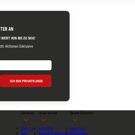
TTER AN
 WERT VON BIS ZU 50€!
tt-Aktionen Exklusive
ICH BIN PRIVATKUNDE
Contorion
Unser Service
Besser Einkaufen
Über uns
Soforthilfe
Mein Konto
Jobs
Versand & Lieferungen
Wunschliste