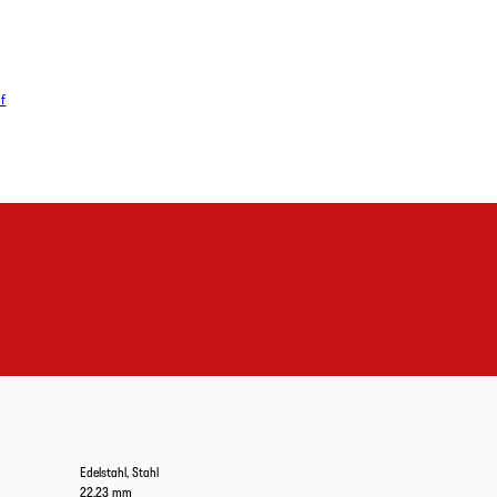
df
Edelstahl, Stahl
22,23 mm