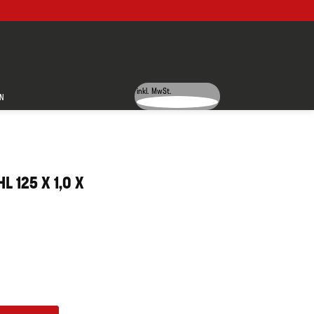
inkl. MwSt.
N
 125 X 1,0 X