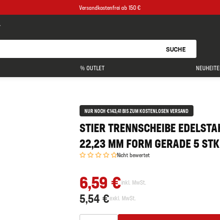
Versandkostenfrei ab 150 €
SUCHE
% OUTLET
NEUHEITE
NUR NOCH €143,41 BIS ZUM KOSTENLOSEN VERSAND
STIER TRENNSCHEIBE EDELSTAHL
22,23 MM FORM GERADE 5 STK
Nicht bewertet
6,59 €
inkl. MwSt.
5,54 €
exkl. MwSt.