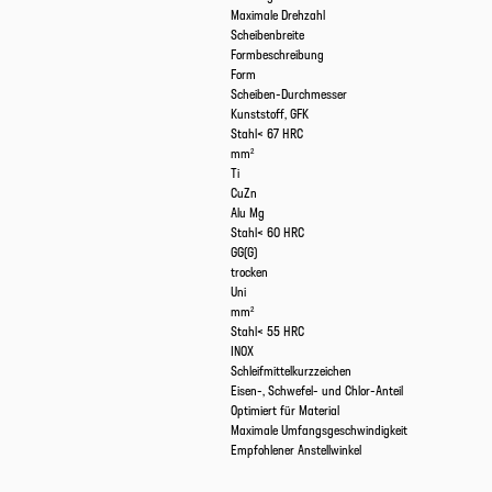
Maximale Drehzahl
Scheibenbreite
Formbeschreibung
Form
Scheiben-Durchmesser
Kunststoff, GFK
Stahl< 67 HRC
mm²
Ti
CuZn
Alu Mg
Stahl< 60 HRC
GG(G)
trocken
Uni
mm²
Stahl< 55 HRC
INOX
Schleifmittelkurzzeichen
Eisen-, Schwefel- und Chlor-Anteil
Optimiert für Material
Maximale Umfangsgeschwindigkeit
Empfohlener Anstellwinkel