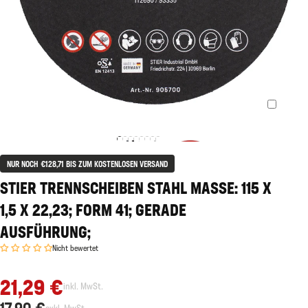
NUR NOCH €128,71 BIS ZUM KOSTENLOSEN VERSAND
STIER TRENNSCHEIBEN STAHL MASSE: 115 X 1
,5 X 22,23; FORM 41; GERADE A
USFÜHRUNG;
Nicht bewertet
21,29 €
inkl. MwSt.
17,90 €
exkl. MwSt.