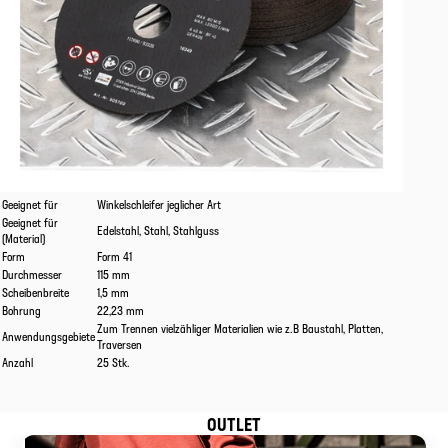
Eigenschaften
Werte
Geeignet für
Winkelschleifer jeglicher Art
Geeignet für
Edelstahl, Stahl, Stahlguss
(Material)
Form
Form 41
Durchmesser
115 mm
Scheibenbreite
1,5 mm
Bohrung
22,23 mm
Zum Trennen vielzähliger Materialien wie z.B Baustahl, Platten,
Anwendungsgebiete
Traversen
Anzahl
25 Stk.
OUTLET