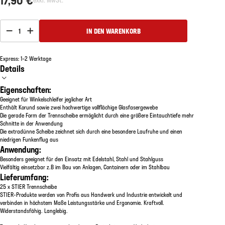
1
IN DEN WARENKORB
Express: 1–2 Werktage
Details
Eigenschaften:
Geeignet für Winkelschleifer jeglicher Art
Enthält Korund sowie zwei hochwertige vollflächige Glasfasergewebe
Die gerade Form der Trennscheibe ermöglicht durch eine größere Eintauchtiefe mehr
Schnitte in der Anwendung
Die extradünne Scheibe zeichnet sich durch eine besondere Laufruhe und einen
niedrigen Funkenflug aus
Anwendung:
Besonders geeignet für den Einsatz mit Edelstahl, Stahl und Stahlguss
Vielfältig einsetzbar z.B im Bau von Anlagen, Containern oder im Stahlbau
Lieferumfang:
25 x STIER Trennscheibe
STIER-Produkte werden von Profis aus Handwerk und Industrie entwickelt und
verbinden in höchstem Maße Leistungsstärke und Ergonomie. Kraftvoll.
Widerstandsfähig. Langlebig.