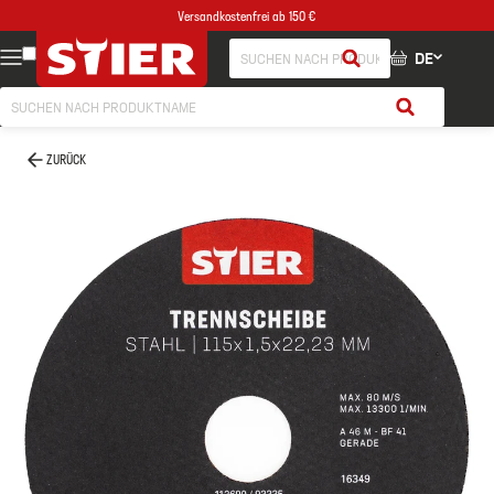
Versandkostenfrei ab 150 €
DE
ZURÜCK