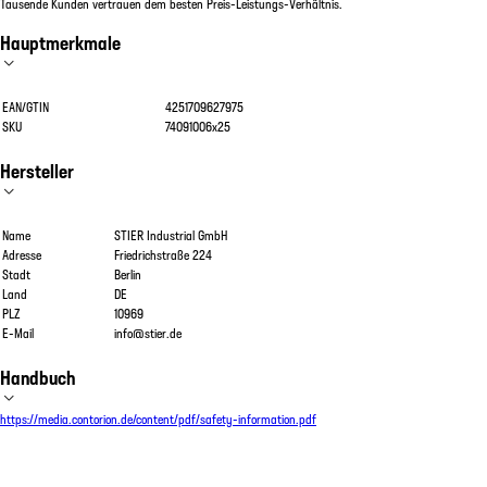
Tausende Kunden vertrauen dem besten Preis-Leistungs-Verhältnis.
Hauptmerkmale
EAN/GTIN
4251709627975
SKU
74091006x25
Hersteller
Name
STIER Industrial GmbH
Adresse
Friedrichstraße 224
Stadt
Berlin
Land
DE
PLZ
10969
E-Mail
info@stier.de
Handbuch
https://media.contorion.de/content/pdf/safety-information.pdf